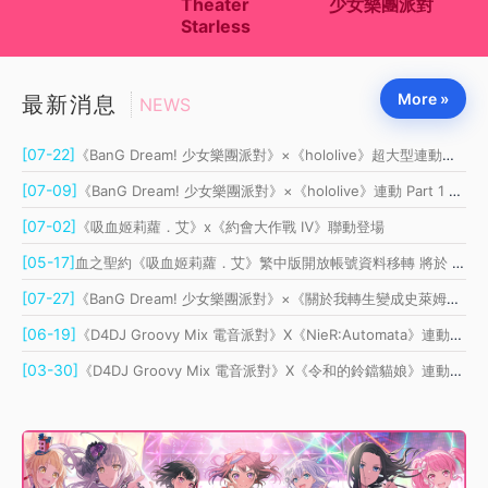
Theater
少女樂團派對
C
Starless
More »
最新消息
NEWS
[07-22]
《BanG Dream! 少女樂團派對》×《hololive》超大型連動正式展開 Part 2
[07-09]
《BanG Dream! 少女樂團派對》×《hololive》連動 Part 1 登場
[07-02]
《吸血姬莉蘿．艾》x《約會大作戰 Ⅳ》聯動登場
[05-17]
血之聖約《吸血姬莉蘿．艾》繁中版開放帳號資料移轉 將於 6 月重新上線
[07-27]
《BanG Dream! 少女樂團派對》×《關於我轉生變成史萊姆這檔事》連動開催！
[06-19]
《D4DJ Groovy Mix 電音派對》X《NieR:Automata》連動開催！
[03-30]
《D4DJ Groovy Mix 電音派對》X《令和的鈴鐺貓娘》連動開催！