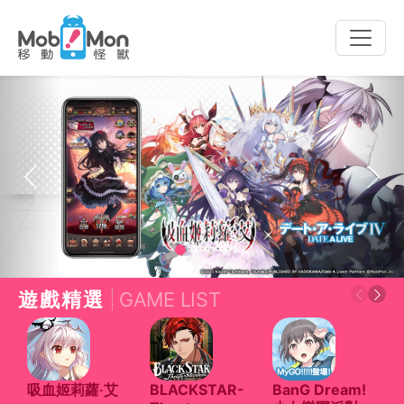
Toggle
naviga
Previous
Next
遊戲精選
GAME LIST
吸血姬莉蘿‧艾
BLACKSTAR-
BanG Dream!